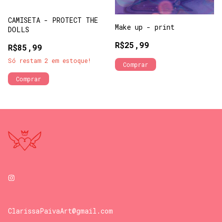
CAMISETA - PROTECT THE
Make up - print
DOLLS
R$25,99
R$85,99
Só restam
2
em estoque!
Comprar
ClarissaPaivaArt@gmail.com